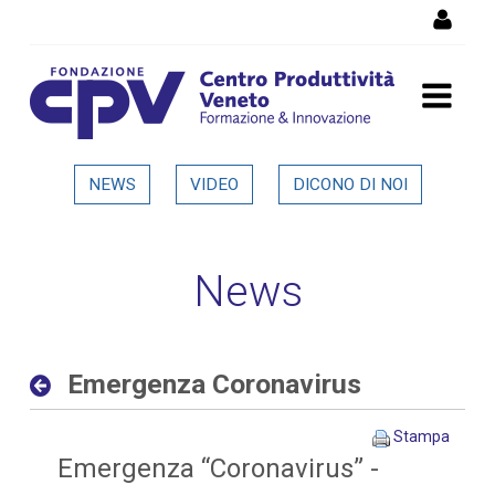
Salta al Contenuto
Emergenza Coronavirus -
NEWS
VIDEO
DICONO DI NOI
Dettaglio in evidenza
News
Emergenza Coronavirus
Stampa
Emergenza “Coronavirus” -