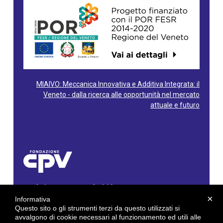
MIAIVO: Meccanica Innovativa e Additiva Integrata: il
Veneto - dalla ricerca alle opportunità nel mercato
attuale e futuro
Fondazione Centro Produttività Veneto
Via Gioacchino Rossini, 60 - 36100 Vicenza - Italy
×
Informativa
Tel. 0444/960500 - Fax 0444/1932220
Questo sito o gli strumenti terzi da questo utilizzati si
C.F. e P. IVA: 02429800242
avvalgono di cookie necessari al funzionamento ed utili alle