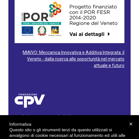
MIAIVO: Meccanica Innovativa e Additiva Integrata: il
Veneto - dalla ricerca alle opportunità nel mercato
attuale e futuro
Fondazione Centro Produttività Veneto
Via Gioacchino Rossini, 60 - 36100 Vicenza - Italy
×
Informativa
Tel. 0444/960500 - Fax 0444/1932220
Questo sito o gli strumenti terzi da questo utilizzati si
C.F. e P. IVA: 02429800242
avvalgono di cookie necessari al funzionamento ed utili alle