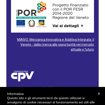
MIAIVO: Meccanica Innovativa e Additiva Integrata: il
Veneto - dalla ricerca alle opportunità nel mercato
attuale e futuro
Fondazione Centro Produttività Veneto
Via Gioacchino Rossini, 60 - 36100 Vicenza - Italy
×
Informativa
Tel. 0444/960500 - Fax 0444/1932220
Questo sito o gli strumenti terzi da questo utilizzati si
C.F. e P. IVA: 02429800242
avvalgono di cookie necessari al funzionamento ed utili alle