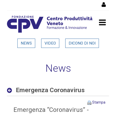
Salta al Contenuto
Emergenza Coronavirus -
NEWS
VIDEO
DICONO DI NOI
Dettaglio in evidenza
News
Emergenza Coronavirus
Stampa
Emergenza “Coronavirus” -