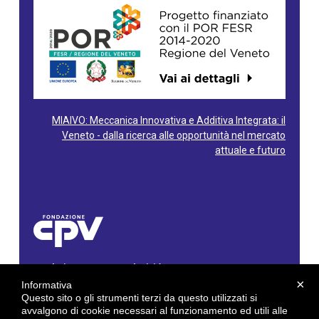
MIAIVO: Meccanica Innovativa e Additiva Integrata: il
Veneto - dalla ricerca alle opportunità nel mercato
attuale e futuro
Fondazione Centro Produttività Veneto
Via Gioacchino Rossini, 60 - 36100 Vicenza - Italy
×
Informativa
Tel. 0444/960500 - Fax 0444/1932220
Questo sito o gli strumenti terzi da questo utilizzati si
C.F. e P. IVA: 02429800242
avvalgono di cookie necessari al funzionamento ed utili alle