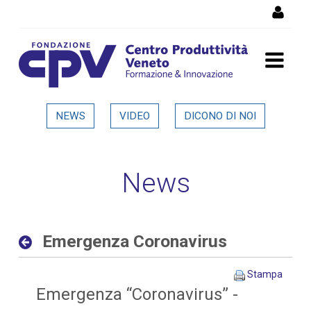
Salta al Contenuto
Emergenza Coronavirus -
NEWS
VIDEO
DICONO DI NOI
Dettaglio in evidenza
News
Emergenza Coronavirus
Stampa
Emergenza “Coronavirus” -