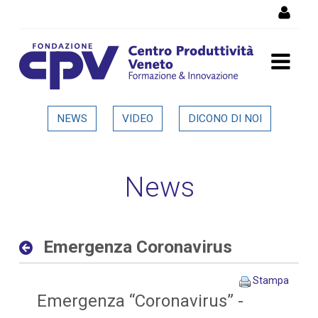
Salta al Contenuto
Emergenza Coronavirus -
NEWS
VIDEO
DICONO DI NOI
Dettaglio in evidenza
News
Emergenza Coronavirus
Stampa
Emergenza “Coronavirus” -