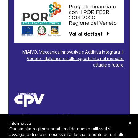
MIAIVO: Meccanica Innovativa e Additiva Integrata: il
Veneto - dalla ricerca alle opportunità nel mercato
attuale e futuro
Fondazione Centro Produttività Veneto
Via Gioacchino Rossini, 60 - 36100 Vicenza - Italy
×
Informativa
Tel. 0444/960500 - Fax 0444/1932220
Questo sito o gli strumenti terzi da questo utilizzati si
C.F. e P. IVA: 02429800242
avvalgono di cookie necessari al funzionamento ed utili alle