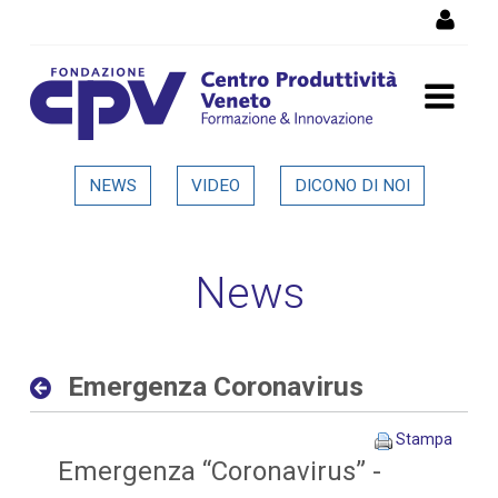
Salta al Contenuto
Emergenza Coronavirus -
NEWS
VIDEO
DICONO DI NOI
Dettaglio in evidenza
News
Emergenza Coronavirus
Stampa
Emergenza “Coronavirus” -