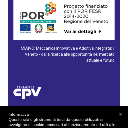
MIAIVO: Meccanica Innovativa e Additiva Integrata: il
Veneto - dalla ricerca alle opportunità nel mercato
attuale e futuro
Fondazione Centro Produttività Veneto
Via Gioacchino Rossini, 60 - 36100 Vicenza - Italy
×
Informativa
Tel. 0444/960500 - Fax 0444/1932220
Questo sito o gli strumenti terzi da questo utilizzati si
C.F. e P. IVA: 02429800242
avvalgono di cookie necessari al funzionamento ed utili alle