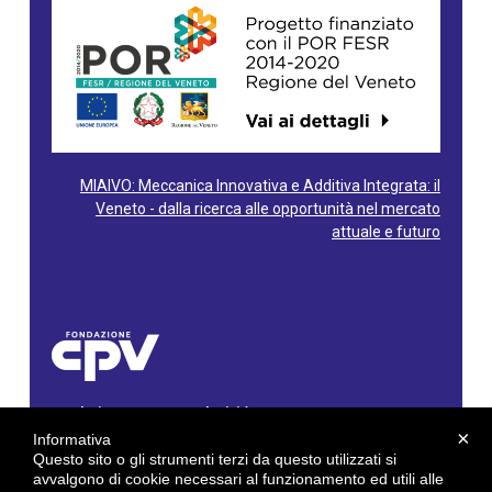
MIAIVO: Meccanica Innovativa e Additiva Integrata: il
Veneto - dalla ricerca alle opportunità nel mercato
attuale e futuro
Fondazione Centro Produttività Veneto
Via Gioacchino Rossini, 60 - 36100 Vicenza - Italy
×
Informativa
Tel. 0444/960500 - Fax 0444/1932220
Questo sito o gli strumenti terzi da questo utilizzati si
C.F. e P. IVA: 02429800242
avvalgono di cookie necessari al funzionamento ed utili alle