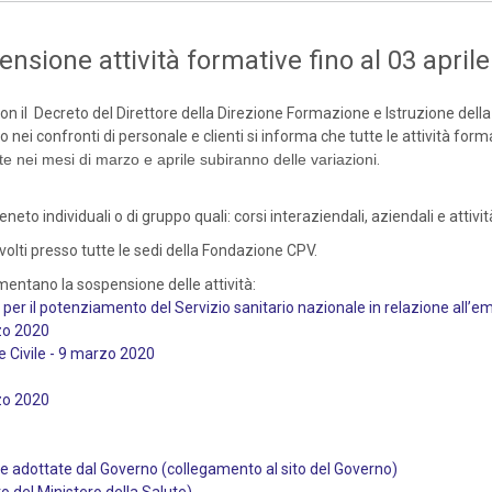
sione attività formative fino al 03 april
n il Decreto del Direttore della Direzione Formazione e Istruzione della
 nei confronti di personale e clienti si informa che tutte le attività for
iste nei mesi di marzo e aprile subiranno delle variazioni
.
neto individuali o di gruppo quali: corsi interaziendali, aziendali e attivi
svolti presso tutte le sedi della Fondazione CPV.
mentano la sospensione delle attività:
i per il potenziamento del Servizio sanitario nazionale in relazione all
rzo 2020
e Civile - 9 marzo 2020
rzo 2020
 adottate dal Governo (collegamento al sito del Governo)