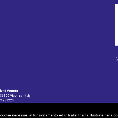
ività Veneto
 36100 Vicenza - Italy
4/1932220
 cookie necessari al funzionamento ed utili alle finalità illustrate nella 
pv@legalmail.it