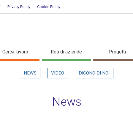
i
Privacy Policy
Cookie Policy
ettaglio in evidenza
Cerca lavoro
Reti di aziende
Progetti
NEWS
VIDEO
DICONO DI NOI
News