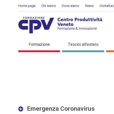
Salta al Contenuto
Home page
Chi siamo
Dove siamo
News
Contattac
Emergenza Coronavirus - D
Formazione
Tirocini all'estero
Emergenza Coronavirus