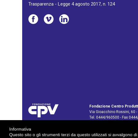
Trasparenza - Legge 4 agosto 2017, n. 124
Fondazione Centro Produtt
Via Gioacchino Rossini, 60 -
Tel. 0444/960500 - Fax 044
C.F. e P. IVA: 02429800242
Informativa
E-mail:
info@cpv.org
Questo sito o gli strumenti terzi da questo utilizzati si avvalgono di
E-mail certificata PEC:
pec.c