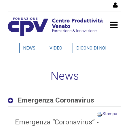
Salta al Contenuto
Emergenza Coronavirus -
NEWS
VIDEO
DICONO DI NOI
Dettaglio in evidenza
News
Emergenza Coronavirus
Stampa
Emergenza “Coronavirus” -