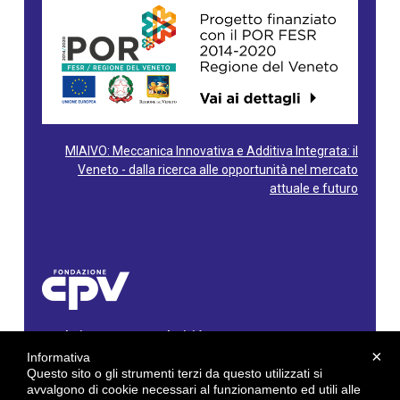
MIAIVO: Meccanica Innovativa e Additiva Integrata: il
Veneto - dalla ricerca alle opportunità nel mercato
attuale e futuro
Fondazione Centro Produttività Veneto
Via Gioacchino Rossini, 60 - 36100 Vicenza - Italy
×
Informativa
Tel. 0444/960500 - Fax 0444/1932220
Questo sito o gli strumenti terzi da questo utilizzati si
C.F. e P. IVA: 02429800242
avvalgono di cookie necessari al funzionamento ed utili alle