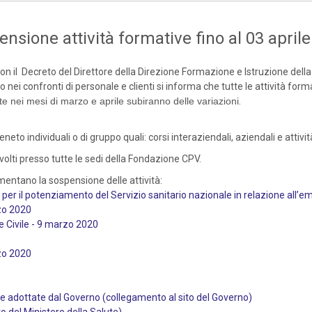
sione attività formative fino al 03 april
n il Decreto del Direttore della Direzione Formazione e Istruzione della
 nei confronti di personale e clienti si informa che tutte le attività for
iste nei mesi di marzo e aprile subiranno delle variazioni
.
neto individuali o di gruppo quali: corsi interaziendali, aziendali e attivi
svolti presso tutte le sedi della Fondazione CPV.
mentano la sospensione delle attività:
i per il potenziamento del Servizio sanitario nazionale in relazione all
rzo 2020
e Civile - 9 marzo 2020
rzo 2020
 adottate dal Governo (collegamento al sito del Governo)