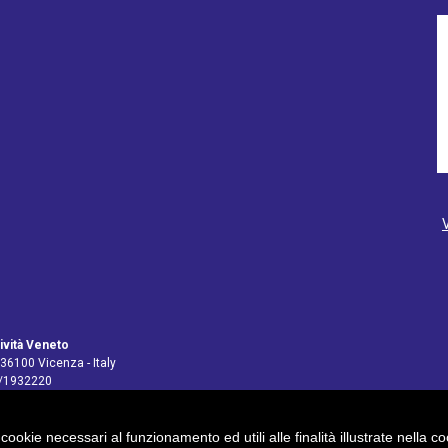
ività Veneto
 36100 Vicenza - Italy
4/1932220
 cookie necessari al funzionamento ed utili alle finalità illustrate nella 
pv@legalmail.it