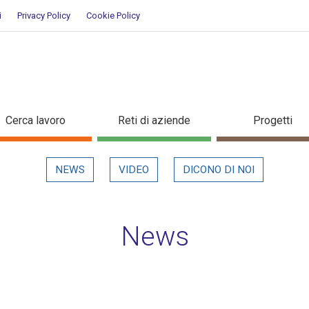
i
Privacy Policy
Cookie Policy
ettaglio in evidenza
Cerca lavoro
Reti di aziende
Progetti
NEWS
VIDEO
DICONO DI NOI
News