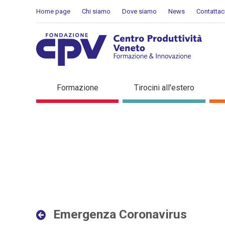
Salta al Contenuto
Home page
Chi siamo
Dove siamo
News
Contattac
Emergenza Coronavirus - D
Formazione
Tirocini all'estero
Emergenza Coronavirus