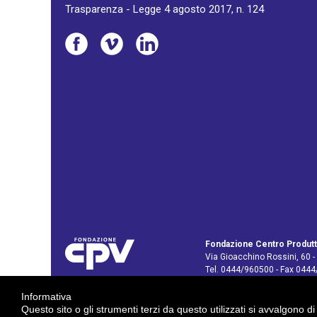
Trasparenza - Legge 4 agosto 2017, n. 124
Fondazione Centro Produtt
Via Gioacchino Rossini, 60 -
Tel. 0444/960500 - Fax 044
C.F. e P. IVA: 02429800242
Informativa
E-mail:
info@cpv.org
Questo sito o gli strumenti terzi da questo utilizzati si avvalgono di
E-mail certificata PEC:
pec.c