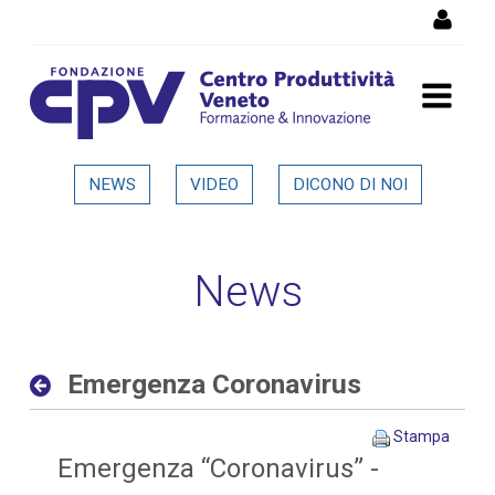
Salta al Contenuto
Emergenza Coronavirus -
NEWS
VIDEO
DICONO DI NOI
Dettaglio in evidenza
News
Emergenza Coronavirus
Stampa
Emergenza “Coronavirus” -