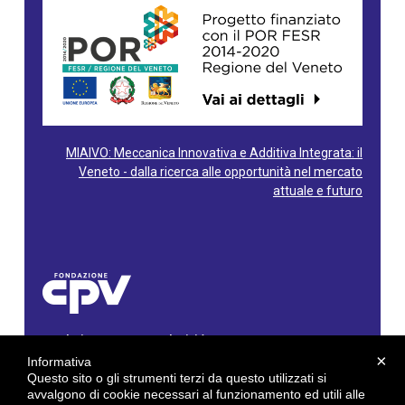
MIAIVO: Meccanica Innovativa e Additiva Integrata: il
Veneto - dalla ricerca alle opportunità nel mercato
attuale e futuro
Fondazione Centro Produttività Veneto
Via Gioacchino Rossini, 60 - 36100 Vicenza - Italy
×
Informativa
Tel. 0444/960500 - Fax 0444/1932220
Questo sito o gli strumenti terzi da questo utilizzati si
C.F. e P. IVA: 02429800242
avvalgono di cookie necessari al funzionamento ed utili alle