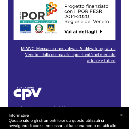
MIAIVO: Meccanica Innovativa e Additiva Integrata: il
Veneto - dalla ricerca alle opportunità nel mercato
attuale e futuro
Fondazione Centro Produttività Veneto
Via Gioacchino Rossini, 60 - 36100 Vicenza - Italy
×
Informativa
Tel. 0444/960500 - Fax 0444/1932220
Questo sito o gli strumenti terzi da questo utilizzati si
C.F. e P. IVA: 02429800242
avvalgono di cookie necessari al funzionamento ed utili alle