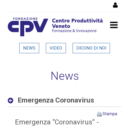
Salta al Contenuto
Emergenza Coronavirus -
NEWS
VIDEO
DICONO DI NOI
Dettaglio in evidenza
News
Emergenza Coronavirus
Stampa
Emergenza “Coronavirus” -