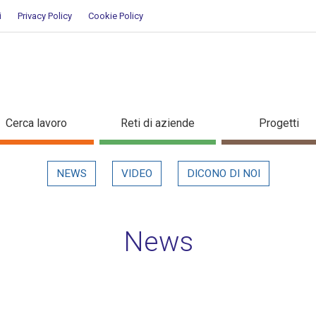
i
Privacy Policy
Cookie Policy
ettaglio in evidenza
Cerca lavoro
Reti di aziende
Progetti
NEWS
VIDEO
DICONO DI NOI
News