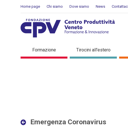
Salta al Contenuto
Home page
Chi siamo
Dove siamo
News
Contattac
Emergenza Coronavirus - D
Formazione
Tirocini all'estero
Emergenza Coronavirus