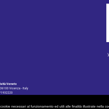
ività Veneto
 36100 Vicenza - Italy
4/1932220
 cookie necessari al funzionamento ed utili alle finalità illustrate nella 
pv@legalmail.it