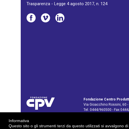
Trasparenza - Legge 4 agosto 2017, n. 124
Fondazione Centro Produtt
Via Gioacchino Rossini, 60 -
Tel. 0444/960500 - Fax 044
C.F. e P. IVA: 02429800242
Informativa
E-mail:
info@cpv.org
Questo sito o gli strumenti terzi da questo utilizzati si avvalgono di
E-mail certificata PEC:
pec.c