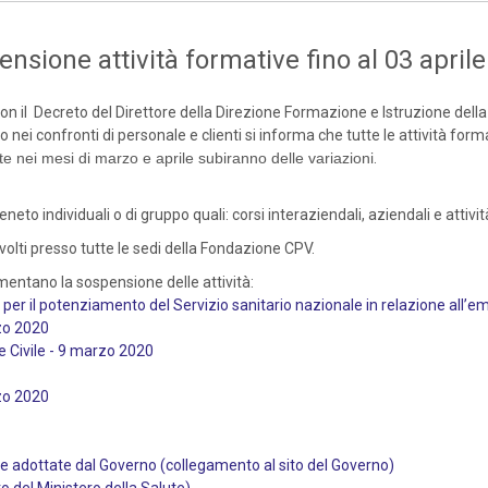
sione attività formative fino al 03 april
n il Decreto del Direttore della Direzione Formazione e Istruzione della
 nei confronti di personale e clienti si informa che tutte le attività for
iste nei mesi di marzo e aprile subiranno delle variazioni
.
neto individuali o di gruppo quali: corsi interaziendali, aziendali e attivi
svolti presso tutte le sedi della Fondazione CPV.
mentano la sospensione delle attività:
i per il potenziamento del Servizio sanitario nazionale in relazione all
rzo 2020
e Civile - 9 marzo 2020
rzo 2020
 adottate dal Governo (collegamento al sito del Governo)