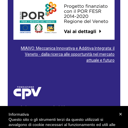
MIAIVO: Meccanica Innovativa e Additiva Integrata: il
Veneto - dalla ricerca alle opportunità nel mercato
attuale e futuro
Fondazione Centro Produttività Veneto
Via Gioacchino Rossini, 60 - 36100 Vicenza - Italy
×
Informativa
Tel. 0444/960500 - Fax 0444/1932220
Questo sito o gli strumenti terzi da questo utilizzati si
C.F. e P. IVA: 02429800242
avvalgono di cookie necessari al funzionamento ed utili alle