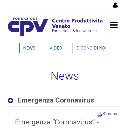
Salta al Contenuto
Emergenza Coronavirus -
NEWS
VIDEO
DICONO DI NOI
Dettaglio in evidenza
News
Emergenza Coronavirus
Stampa
Emergenza “Coronavirus” -