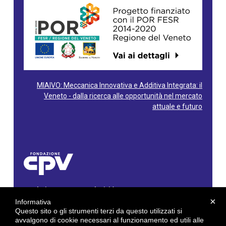
MIAIVO: Meccanica Innovativa e Additiva Integrata: il
Veneto - dalla ricerca alle opportunità nel mercato
attuale e futuro
Fondazione Centro Produttività Veneto
Via Gioacchino Rossini, 60 - 36100 Vicenza - Italy
×
Informativa
Tel. 0444/960500 - Fax 0444/1932220
Questo sito o gli strumenti terzi da questo utilizzati si
C.F. e P. IVA: 02429800242
avvalgono di cookie necessari al funzionamento ed utili alle