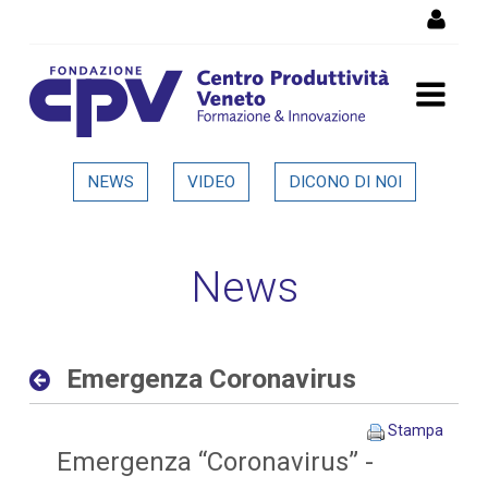
Salta al Contenuto
Emergenza Coronavirus -
NEWS
VIDEO
DICONO DI NOI
Dettaglio in evidenza
News
Emergenza Coronavirus
Stampa
Emergenza “Coronavirus” -