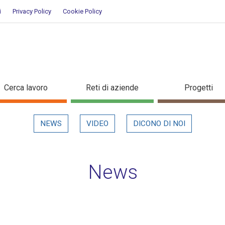
i
Privacy Policy
Cookie Policy
ettaglio in evidenza
Cerca lavoro
Reti di aziende
Progetti
NEWS
VIDEO
DICONO DI NOI
News