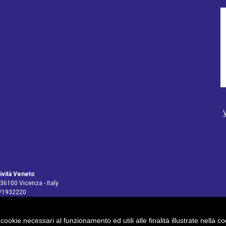
ività Veneto
 36100 Vicenza - Italy
4/1932220
 cookie necessari al funzionamento ed utili alle finalità illustrate nella 
pv@legalmail.it