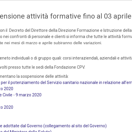
sione attività formative fino al 03 april
n il Decreto del Direttore della Direzione Formazione e Istruzione della
 nei confronti di personale e clienti si informa che tutte le attività for
iste nei mesi di marzo e aprile subiranno delle variazioni
.
neto individuali o di gruppo quali: corsi interaziendali, aziendali e attivi
svolti presso tutte le sedi della Fondazione CPV.
mentano la sospensione delle attività:
i per il potenziamento del Servizio sanitario nazionale in relazione all
rzo 2020
e Civile - 9 marzo 2020
rzo 2020
 adottate dal Governo (collegamento al sito del Governo)