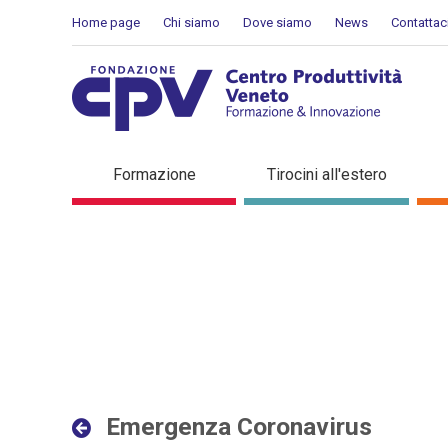
Salta al Contenuto
Home page
Chi siamo
Dove siamo
News
Contattac
Emergenza Coronavirus - D
Formazione
Tirocini all'estero
Emergenza Coronavirus