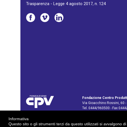
Trasparenza - Legge 4 agosto 2017, n. 124
Fondazione Centro Produtt
Via Gioacchino Rossini, 60 -
Tel. 0444/960500 - Fax 044
C.F. e P. IVA: 02429800242
Informativa
E-mail:
info@cpv.org
Questo sito o gli strumenti terzi da questo utilizzati si avvalgono di
E-mail certificata PEC:
pec.c