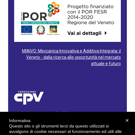
MIAIVO: Meccanica Innovativa e Additiva Integrata: il
Veneto - dalla ricerca alle opportunità nel mercato
attuale e futuro
Fondazione Centro Produttività Veneto
Via Gioacchino Rossini, 60 - 36100 Vicenza - Italy
×
Informativa
Tel. 0444/960500 - Fax 0444/1932220
Questo sito o gli strumenti terzi da questo utilizzati si
C.F. e P. IVA: 02429800242
avvalgono di cookie necessari al funzionamento ed utili alle