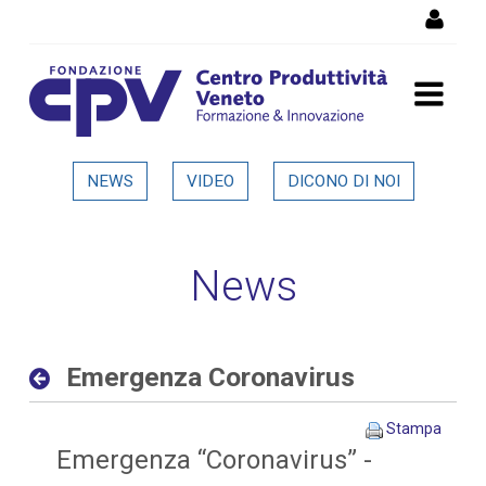
Salta al Contenuto
Emergenza Coronavirus -
NEWS
VIDEO
DICONO DI NOI
Dettaglio in evidenza
News
Emergenza Coronavirus
Stampa
Emergenza “Coronavirus” -