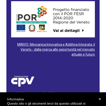
MIAIVO: Meccanica Innovativa e Additiva Integrata: il
Veneto - dalla ricerca alle opportunità nel mercato
attuale e futuro
Fondazione Centro Produttività Veneto
Via Gioacchino Rossini, 60 - 36100 Vicenza - Italy
×
Informativa
Tel. 0444/960500 - Fax 0444/1932220
Questo sito o gli strumenti terzi da questo utilizzati si