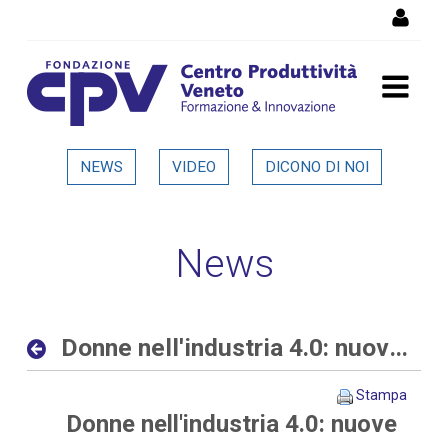
Salta al Contenuto
Donne nell'industria 4.0:
NEWS
VIDEO
DICONO DI NOI
nuove opportunità al
femminile nelle aziende
News
digitali ed interconnesse -
Dettaglio in evidenza
Donne nell'industria 4.0: nuove opportunità al femminile nelle aziende digitali ed interconnesse
Stampa
Donne nell'industria 4.0: nuove