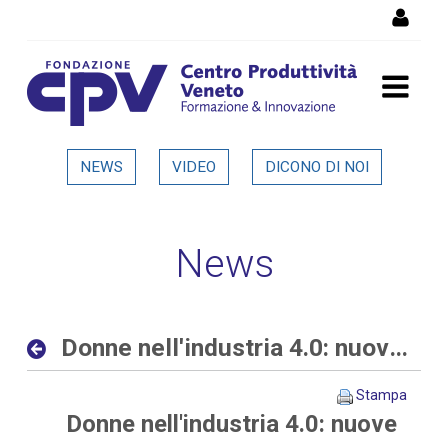
Salta al Contenuto
Donne nell'industria 4.0:
NEWS
VIDEO
DICONO DI NOI
nuove opportunità al
femminile nelle aziende
News
digitali ed interconnesse -
Dettaglio in evidenza
Donne nell'industria 4.0: nuove opportunità al femminile nelle aziende digitali ed interconnesse
Stampa
Donne nell'industria 4.0: nuove