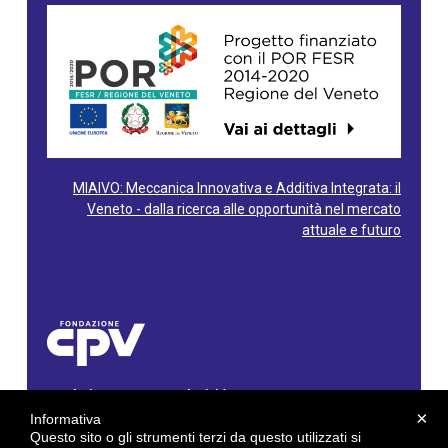
MIAIVO: Meccanica Innovativa e Additiva Integrata: il
Veneto - dalla ricerca alle opportunità nel mercato
attuale e futuro
Fondazione Centro Produttività Veneto
Via Gioacchino Rossini, 60 - 36100 Vicenza - Italy
×
Informativa
Tel. 0444/960500 - Fax 0444/1932220
Questo sito o gli strumenti terzi da questo utilizzati si