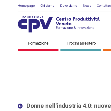
Salta al Contenuto
Home page
Chi siamo
Dove siamo
News
Contattac
Donne nell'industria 4.0: 
Formazione
Tirocini all'estero
interconnesse - Dettaglio 
Donne nell'industria 4.0: nuov