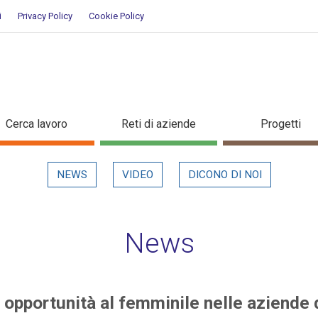
i
Privacy Policy
Cookie Policy
nuove opportunità al femminile n
Cerca lavoro
Reti di aziende
Progetti
in evidenza
NEWS
VIDEO
DICONO DI NOI
News
e opportunità al femminile nelle aziende 