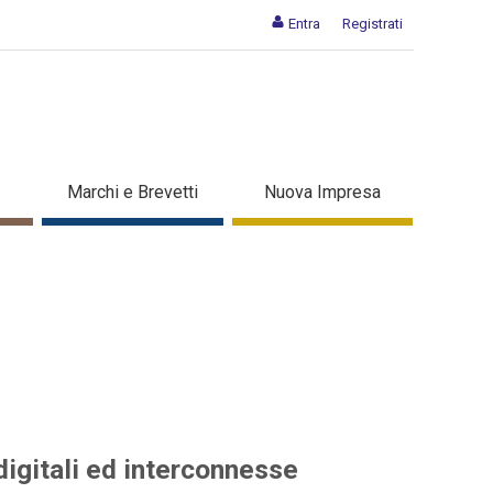
Entra
Registrati
elle aziende digitali ed
Marchi e Brevetti
Nuova Impresa
digitali ed interconnesse