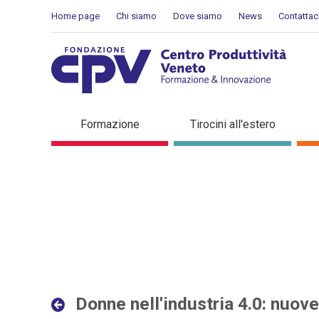
Salta al Contenuto
Home page
Chi siamo
Dove siamo
News
Contattac
Donne nell'industria 4.0: 
Formazione
Tirocini all'estero
interconnesse - Dettaglio 
Donne nell'industria 4.0: nuov