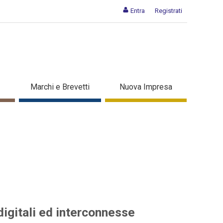
Entra
Registrati
elle aziende digitali ed
Marchi e Brevetti
Nuova Impresa
digitali ed interconnesse