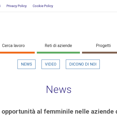
i
Privacy Policy
Cookie Policy
nuove opportunità al femminile n
Cerca lavoro
Reti di aziende
Progetti
in evidenza
NEWS
VIDEO
DICONO DI NOI
News
e opportunità al femminile nelle aziende 