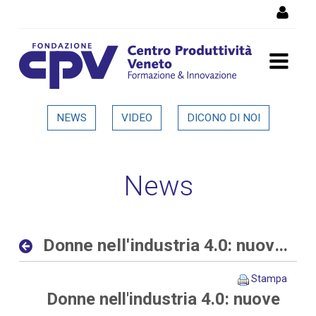
Salta al Contenuto
Donne nell'industria 4.0:
NEWS
VIDEO
DICONO DI NOI
nuove opportunità al
femminile nelle aziende
News
digitali ed interconnesse -
Dettaglio in evidenza
Donne nell'industria 4.0: nuove opportunità al femminile nelle aziende digitali ed interconnesse
Stampa
Donne nell'industria 4.0: nuove