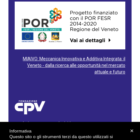
MIAIVO: Meccanica Innovativa e Additiva Integrata: il
Veneto - dalla ricerca alle opportunità nel mercato
attuale e futuro
Fondazione Centro Produttività Veneto
Via Gioacchino Rossini, 60 - 36100 Vicenza - Italy
×
Informativa
Tel. 0444/960500 - Fax 0444/1932220
Questo sito o gli strumenti terzi da questo utilizzati si