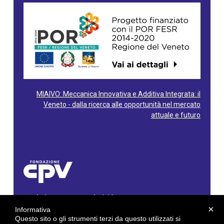
MIAIVO: Meccanica Innovativa e Additiva Integrata: il
Veneto - dalla ricerca alle opportunità nel mercato
attuale e futuro
Fondazione Centro Produttività Veneto
Via Gioacchino Rossini, 60 - 36100 Vicenza - Italy
×
Informativa
Tel. 0444/960500 - Fax 0444/1932220
Questo sito o gli strumenti terzi da questo utilizzati si