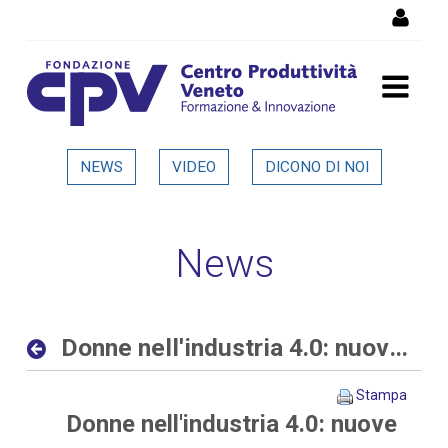
Salta al Contenuto
Donne nell'industria 4.0:
NEWS
VIDEO
DICONO DI NOI
nuove opportunità al
femminile nelle aziende
News
digitali ed interconnesse -
Dettaglio in evidenza
Donne nell'industria 4.0: nuove opportunità al femminile nelle aziende digitali ed interconnesse
Stampa
Donne nell'industria 4.0: nuove