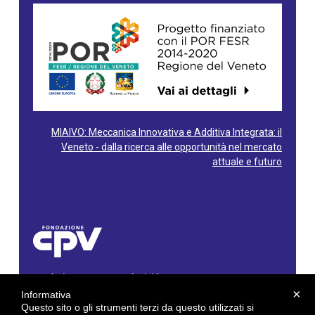
MIAIVO: Meccanica Innovativa e Additiva Integrata: il
Veneto - dalla ricerca alle opportunità nel mercato
attuale e futuro
Fondazione Centro Produttività Veneto
Via Gioacchino Rossini, 60 - 36100 Vicenza - Italy
×
Informativa
Tel. 0444/960500 - Fax 0444/1932220
Questo sito o gli strumenti terzi da questo utilizzati si