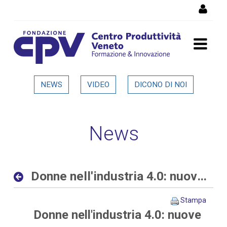
Salta al Contenuto
Donne nell'industria 4.0:
NEWS
VIDEO
DICONO DI NOI
nuove opportunità al
femminile nelle aziende
News
digitali ed interconnesse -
Dettaglio in evidenza
Donne nell'industria 4.0: nuove opportunità al femminile nelle aziende digitali ed interconnesse
Stampa
Donne nell'industria 4.0: nuove