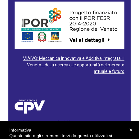
MIAIVO: Meccanica Innovativa e Additiva Integrata: il
Veneto - dalla ricerca alle opportunità nel mercato
attuale e futuro
Fondazione Centro Produttività Veneto
Via Gioacchino Rossini, 60 - 36100 Vicenza - Italy
×
Informativa
Tel. 0444/960500 - Fax 0444/1932220
Questo sito o gli strumenti terzi da questo utilizzati si