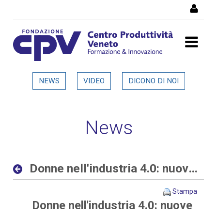
Salta al Contenuto
Donne nell'industria 4.0:
NEWS
VIDEO
DICONO DI NOI
nuove opportunità al
femminile nelle aziende
News
digitali ed interconnesse -
Dettaglio in evidenza
Donne nell'industria 4.0: nuove opportunità al femminile nelle aziende digitali ed interconnesse
Stampa
Donne nell'industria 4.0: nuove