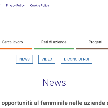
i
Privacy Policy
Cookie Policy
nuove opportunità al femminile n
Cerca lavoro
Reti di aziende
Progetti
in evidenza
NEWS
VIDEO
DICONO DI NOI
News
e opportunità al femminile nelle aziende 