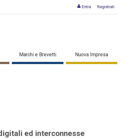
Entra
Registrati
elle aziende digitali ed
Marchi e Brevetti
Nuova Impresa
digitali ed interconnesse