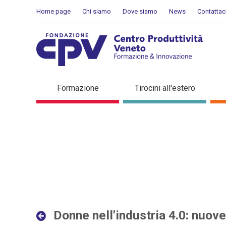
Salta al Contenuto
Home page
Chi siamo
Dove siamo
News
Contattac
Donne nell'industria 4.0: 
Formazione
Tirocini all'estero
interconnesse - Dettaglio 
Donne nell'industria 4.0: nuov