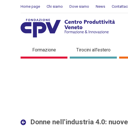
Salta al Contenuto
Home page
Chi siamo
Dove siamo
News
Contattac
Donne nell'industria 4.0: 
Formazione
Tirocini all'estero
interconnesse - Dettaglio 
Donne nell'industria 4.0: nuov