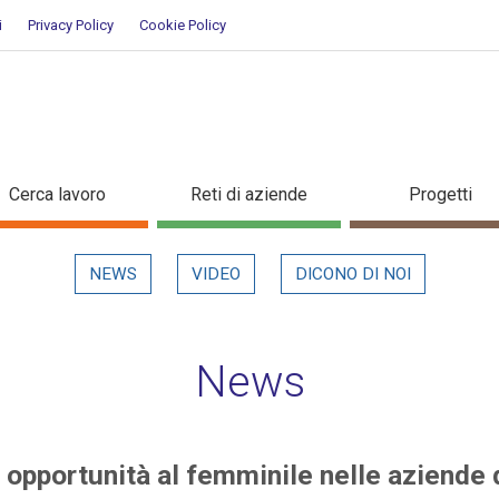
i
Privacy Policy
Cookie Policy
nuove opportunità al femminile n
Cerca lavoro
Reti di aziende
Progetti
in evidenza
NEWS
VIDEO
DICONO DI NOI
News
e opportunità al femminile nelle aziende 