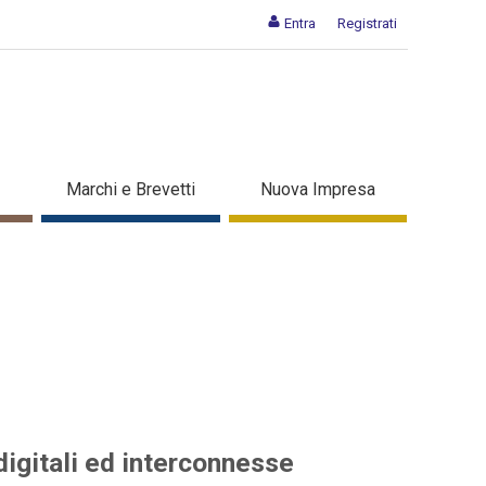
Entra
Registrati
elle aziende digitali ed
Marchi e Brevetti
Nuova Impresa
digitali ed interconnesse