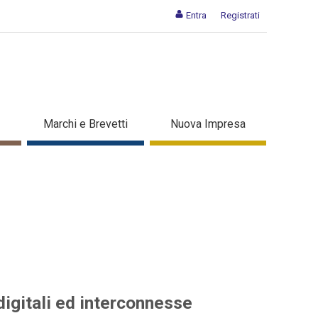
Entra
Registrati
elle aziende digitali ed
Marchi e Brevetti
Nuova Impresa
digitali ed interconnesse