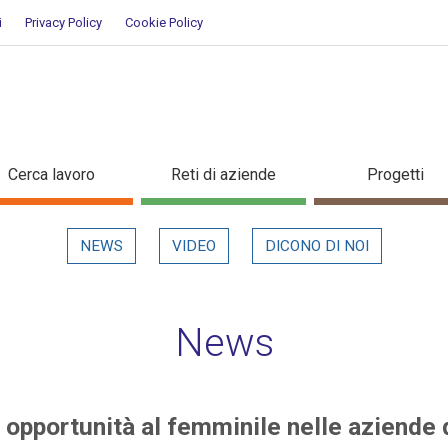
i
Privacy Policy
Cookie Policy
nuove opportunità al femminile n
Cerca lavoro
Reti di aziende
Progetti
in evidenza
NEWS
VIDEO
DICONO DI NOI
News
e opportunità al femminile nelle aziende 