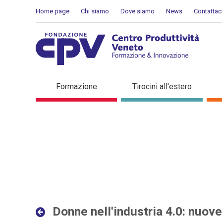
Salta al Contenuto
Home page
Chi siamo
Dove siamo
News
Contattac
Donne nell'industria 4.0: 
Formazione
Tirocini all'estero
interconnesse - Dettaglio 
Donne nell'industria 4.0: nuov