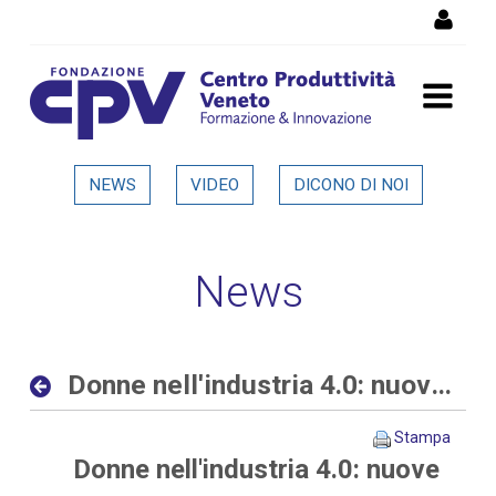
Salta al Contenuto
Donne nell'industria 4.0:
NEWS
VIDEO
DICONO DI NOI
nuove opportunità al
femminile nelle aziende
News
digitali ed interconnesse -
Dettaglio in evidenza
Donne nell'industria 4.0: nuove opportunità al femminile nelle aziende digitali ed interconnesse
Stampa
Donne nell'industria 4.0: nuove