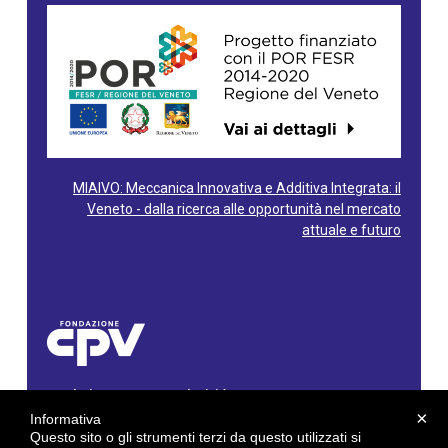
MIAIVO: Meccanica Innovativa e Additiva Integrata: il
Veneto - dalla ricerca alle opportunità nel mercato
attuale e futuro
Fondazione Centro Produttività Veneto
Via Gioacchino Rossini, 60 - 36100 Vicenza - Italy
×
Informativa
Tel. 0444/960500 - Fax 0444/1932220
Questo sito o gli strumenti terzi da questo utilizzati si