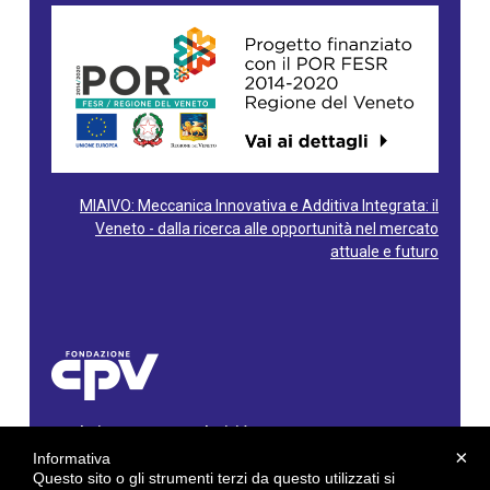
MIAIVO: Meccanica Innovativa e Additiva Integrata: il
Veneto - dalla ricerca alle opportunità nel mercato
attuale e futuro
Fondazione Centro Produttività Veneto
Via Gioacchino Rossini, 60 - 36100 Vicenza - Italy
×
Informativa
Tel. 0444/960500 - Fax 0444/1932220
Questo sito o gli strumenti terzi da questo utilizzati si