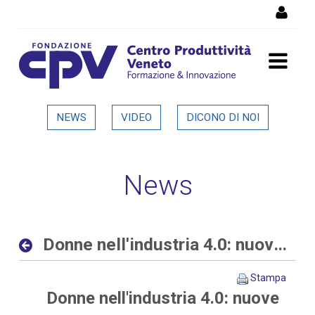
Salta al Contenuto
Donne nell'industria 4.0:
NEWS
VIDEO
DICONO DI NOI
nuove opportunità al
femminile nelle aziende
News
digitali ed interconnesse -
Dettaglio in evidenza
Donne nell'industria 4.0: nuove opportunità al femminile nelle aziende digitali ed interconnesse
Stampa
Donne nell'industria 4.0: nuove