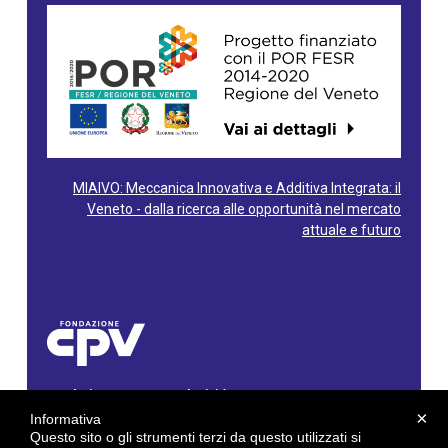
MIAIVO: Meccanica Innovativa e Additiva Integrata: il
Veneto - dalla ricerca alle opportunità nel mercato
attuale e futuro
Fondazione Centro Produttività Veneto
Via Gioacchino Rossini, 60 - 36100 Vicenza - Italy
×
Informativa
Tel. 0444/960500 - Fax 0444/1932220
Questo sito o gli strumenti terzi da questo utilizzati si