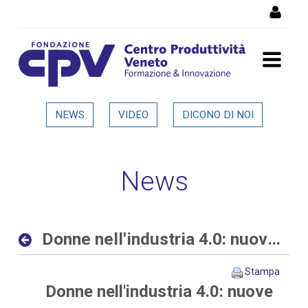
Salta al Contenuto
Donne nell'industria 4.0:
NEWS
VIDEO
DICONO DI NOI
nuove opportunità al
femminile nelle aziende
News
digitali ed interconnesse -
Dettaglio in evidenza
Donne nell'industria 4.0: nuove opportunità al femminile nelle aziende digitali ed interconnesse
Stampa
Donne nell'industria 4.0: nuove