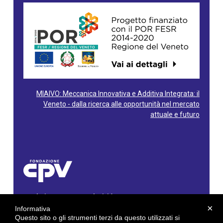
MIAIVO: Meccanica Innovativa e Additiva Integrata: il
Veneto - dalla ricerca alle opportunità nel mercato
attuale e futuro
Fondazione Centro Produttività Veneto
Via Gioacchino Rossini, 60 - 36100 Vicenza - Italy
×
Informativa
Tel. 0444/960500 - Fax 0444/1932220
Questo sito o gli strumenti terzi da questo utilizzati si