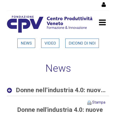
Salta al Contenuto
Donne nell'industria 4.0:
NEWS
VIDEO
DICONO DI NOI
nuove opportunità al
femminile nelle aziende
News
digitali ed interconnesse -
Dettaglio in evidenza
Donne nell'industria 4.0: nuove opportunità al femminile nelle aziende digitali ed interconnesse
Stampa
Donne nell'industria 4.0: nuove