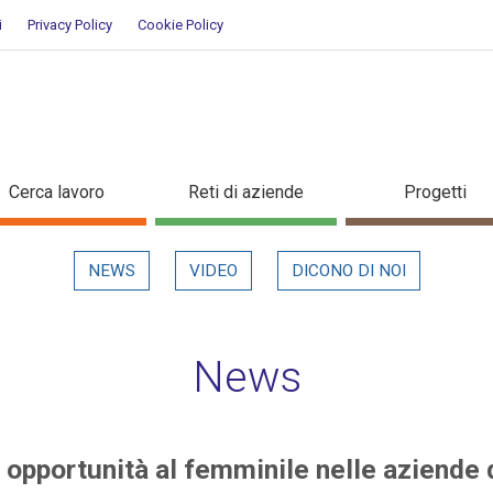
i
Privacy Policy
Cookie Policy
nuove opportunità al femminile n
Cerca lavoro
Reti di aziende
Progetti
in evidenza
NEWS
VIDEO
DICONO DI NOI
News
e opportunità al femminile nelle aziende 