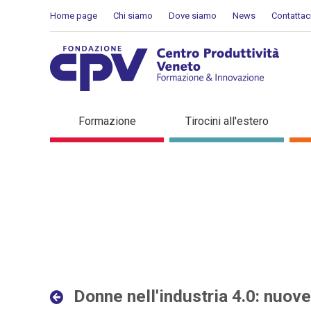
Salta al Contenuto
Home page
Chi siamo
Dove siamo
News
Contattac
Donne nell'industria 4.0: 
Formazione
Tirocini all'estero
interconnesse - Dettaglio 
Donne nell'industria 4.0: nuov