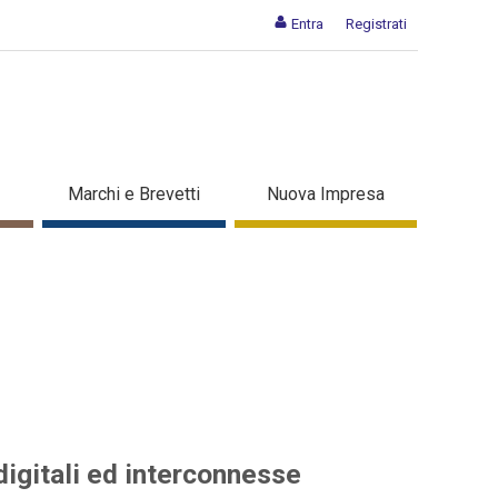
Entra
Registrati
elle aziende digitali ed
Marchi e Brevetti
Nuova Impresa
digitali ed interconnesse