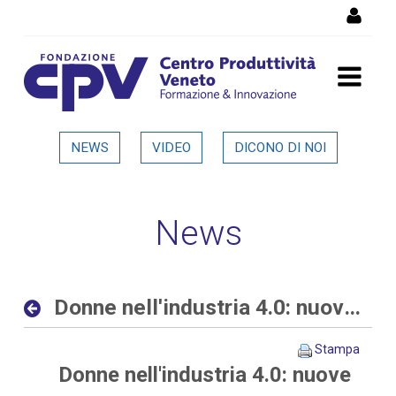
Salta al Contenuto
Donne nell'industria 4.0:
NEWS
VIDEO
DICONO DI NOI
nuove opportunità al
femminile nelle aziende
News
digitali ed interconnesse -
Dettaglio in evidenza
Donne nell'industria 4.0: nuove opportunità al femminile nelle aziende digitali ed interconnesse
Stampa
Donne nell'industria 4.0: nuove