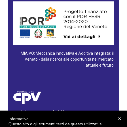
MIAIVO: Meccanica Innovativa e Additiva Integrata: il
Veneto - dalla ricerca alle opportunità nel mercato
attuale e futuro
Fondazione Centro Produttività Veneto
Via Gioacchino Rossini, 60 - 36100 Vicenza - Italy
×
Informativa
Tel. 0444/960500 - Fax 0444/1932220
Questo sito o gli strumenti terzi da questo utilizzati si