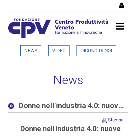
Salta al Contenuto
Donne nell'industria 4.0:
NEWS
VIDEO
DICONO DI NOI
nuove opportunità al
femminile nelle aziende
News
digitali ed interconnesse -
Dettaglio in evidenza
Donne nell'industria 4.0: nuove opportunità al femminile nelle aziende digitali ed interconnesse
Stampa
Donne nell'industria 4.0: nuove