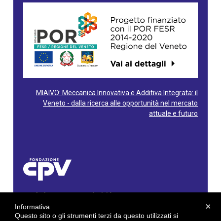
MIAIVO: Meccanica Innovativa e Additiva Integrata: il
Veneto - dalla ricerca alle opportunità nel mercato
attuale e futuro
Fondazione Centro Produttività Veneto
Via Gioacchino Rossini, 60 - 36100 Vicenza - Italy
×
Informativa
Tel. 0444/960500 - Fax 0444/1932220
Questo sito o gli strumenti terzi da questo utilizzati si