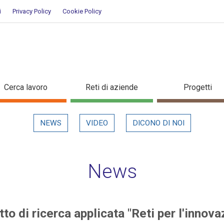
i
Privacy Policy
Cookie Policy
rogetto di ricerca applicata "Ret
Cerca lavoro
Reti di aziende
Progetti
NEWS
VIDEO
DICONO DI NOI
News
to di ricerca applicata "Reti per l'innova