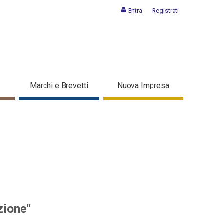
Entra
Registrati
i per l'innovazione" - Dettaglio
Marchi e Brevetti
Nuova Impresa
zione"