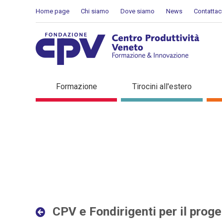
Salta al Contenuto
Home page
Chi siamo
Dove siamo
News
Contattac
CPV e Fondirigenti per il p
Formazione
Tirocini all'estero
in evidenza
CPV e Fondirigenti per il proget