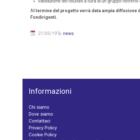
validazione dei risultati a cura di un gruppo ristretto
A
l termine del progetto verrà data ampia diffusione d
Fondirigenti.
21/05/19
news
Informazioni
Chi siamo
Dove siamo
Contattaci
Privacy Policy
Cookie Policy