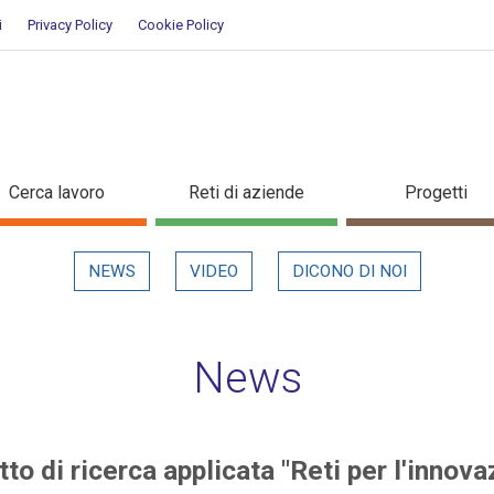
i
Privacy Policy
Cookie Policy
rogetto di ricerca applicata "Ret
Cerca lavoro
Reti di aziende
Progetti
NEWS
VIDEO
DICONO DI NOI
News
to di ricerca applicata "Reti per l'innova