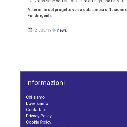
validazione dei risultati a cura di un gruppo ristretto
A
l termine del progetto verrà data ampia diffusione d
Fondirigenti.
21/05/19
news
Informazioni
Chi siamo
Dove siamo
Contattaci
Privacy Policy
Cookie Policy