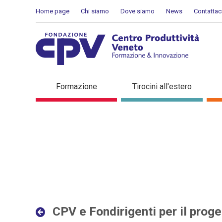
Salta al Contenuto
Home page
Chi siamo
Dove siamo
News
Contattac
CPV e Fondirigenti per il p
Formazione
Tirocini all'estero
in evidenza
CPV e Fondirigenti per il proget