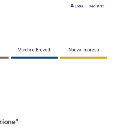
Entra
Registrati
i per l'innovazione" - Dettaglio
Marchi e Brevetti
Nuova Impresa
zione"