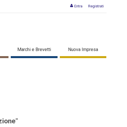
Entra
Registrati
i per l'innovazione" - Dettaglio
Marchi e Brevetti
Nuova Impresa
zione"