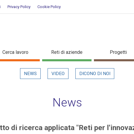
i
Privacy Policy
Cookie Policy
rogetto di ricerca applicata "Ret
Cerca lavoro
Reti di aziende
Progetti
NEWS
VIDEO
DICONO DI NOI
News
to di ricerca applicata "Reti per l'innova