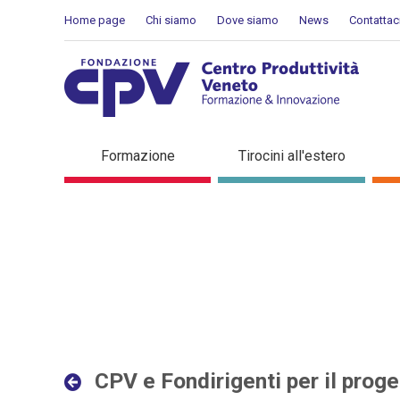
Salta al Contenuto
Home page
Chi siamo
Dove siamo
News
Contattac
CPV e Fondirigenti per il p
Formazione
Tirocini all'estero
in evidenza
CPV e Fondirigenti per il proget