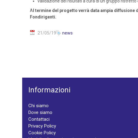
validazione dei risultati a cura di un gruppo ristretto
A
l termine del progetto verrà data ampia diffusione d
Fondirigenti.
21/05/19
news
Informazioni
Chi siamo
Dove siamo
Contattaci
Privacy Policy
Cookie Policy