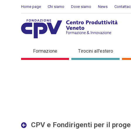
Salta al Contenuto
Home page
Chi siamo
Dove siamo
News
Contattac
CPV e Fondirigenti per il p
Formazione
Tirocini all'estero
in evidenza
CPV e Fondirigenti per il proget