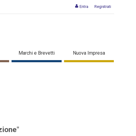
Entra
Registrati
i per l'innovazione" - Dettaglio
Marchi e Brevetti
Nuova Impresa
zione"