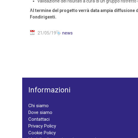
validazione dei risultati a cura di un gruppo ristretto
A
l termine del progetto verrà data ampia diffusione d
Fondirigenti.
21/05/19
news
Informazioni
Chi siamo
Dove siamo
Contattaci
Privacy Policy
Cookie Policy