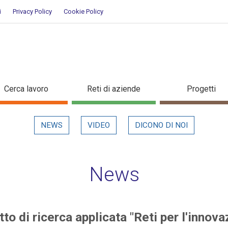
i
Privacy Policy
Cookie Policy
rogetto di ricerca applicata "Ret
Cerca lavoro
Reti di aziende
Progetti
NEWS
VIDEO
DICONO DI NOI
News
to di ricerca applicata "Reti per l'innova