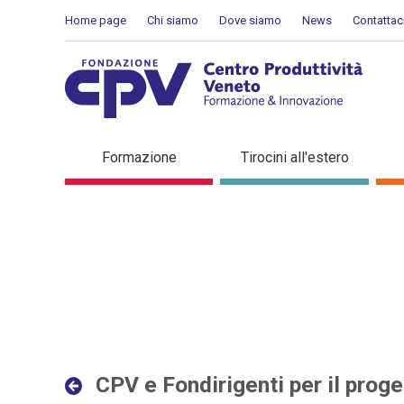
Salta al Contenuto
Home page
Chi siamo
Dove siamo
News
Contattac
CPV e Fondirigenti per il p
Formazione
Tirocini all'estero
in evidenza
CPV e Fondirigenti per il proget