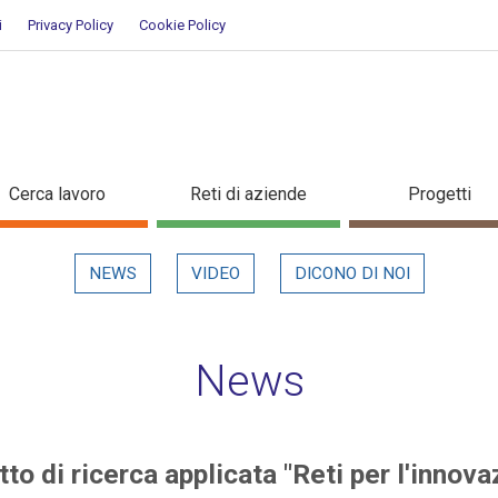
i
Privacy Policy
Cookie Policy
rogetto di ricerca applicata "Ret
Cerca lavoro
Reti di aziende
Progetti
NEWS
VIDEO
DICONO DI NOI
News
to di ricerca applicata "Reti per l'innova