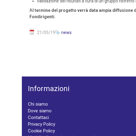
validazione dei risultati a cura di un gruppo ristretto
A
l termine del progetto verrà data ampia diffusione d
Fondirigenti.
21/05/19
news
Informazioni
Chi siamo
Dove siamo
Contattaci
Privacy Policy
Cookie Policy