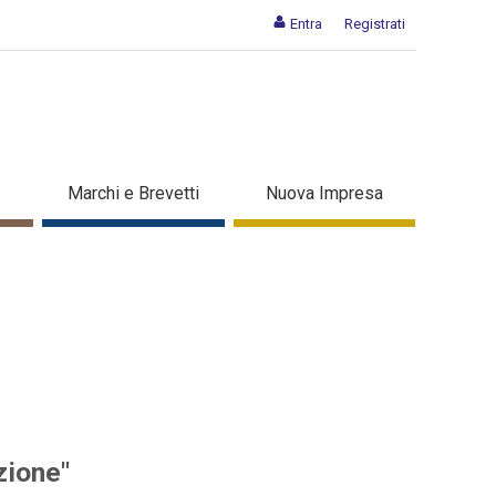
Entra
Registrati
i per l'innovazione" - Dettaglio
Marchi e Brevetti
Nuova Impresa
zione"