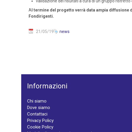
validazione dei risultati a cura di un gruppo ristretto
A
l termine del progetto verrà data ampia diffusione d
Fondirigenti.
21/05/19
news
Informazioni
Chi siamo
Dove siamo
Contattaci
Privacy Policy
Cookie Policy