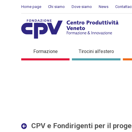
Salta al Contenuto
Home page
Chi siamo
Dove siamo
News
Contattac
CPV e Fondirigenti per il p
Formazione
Tirocini all'estero
in evidenza
CPV e Fondirigenti per il proget