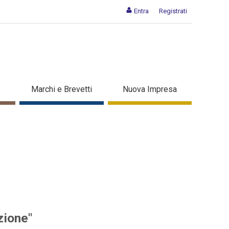
Entra
Registrati
i per l'innovazione" - Dettaglio
Marchi e Brevetti
Nuova Impresa
zione"