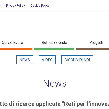
i
Privacy Policy
Cookie Policy
rogetto di ricerca applicata "Ret
Cerca lavoro
Reti di aziende
Progetti
NEWS
VIDEO
DICONO DI NOI
News
to di ricerca applicata "Reti per l'innova