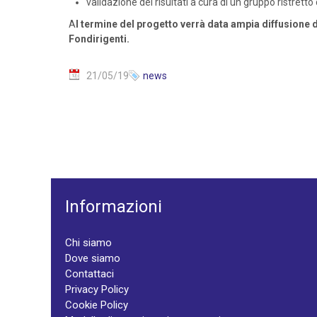
validazione dei risultati a cura di un gruppo ristretto
A
l termine del progetto verrà data ampia diffusione d
Fondirigenti.
21/05/19
news
Informazioni
Chi siamo
Dove siamo
Contattaci
Privacy Policy
Cookie Policy