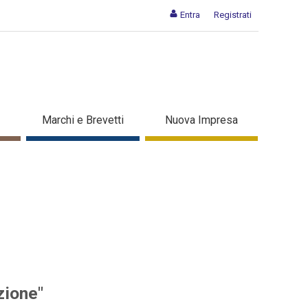
Entra
Registrati
i per l'innovazione" - Dettaglio
Marchi e Brevetti
Nuova Impresa
zione"