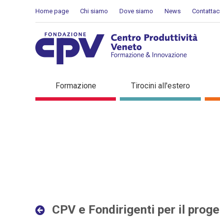
Salta al Contenuto
Home page
Chi siamo
Dove siamo
News
Contattac
CPV e Fondirigenti per il p
Formazione
Tirocini all'estero
in evidenza
CPV e Fondirigenti per il proget