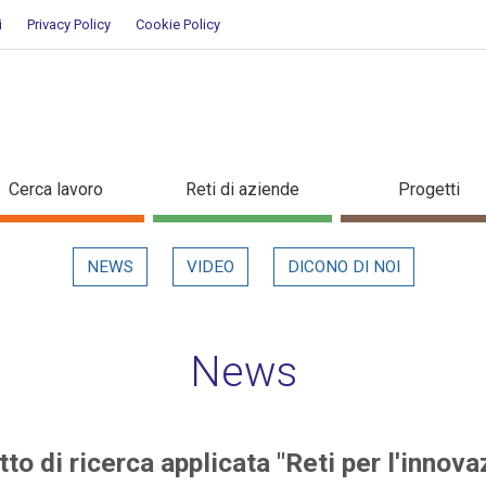
i
Privacy Policy
Cookie Policy
rogetto di ricerca applicata "Ret
Cerca lavoro
Reti di aziende
Progetti
NEWS
VIDEO
DICONO DI NOI
News
to di ricerca applicata "Reti per l'innova