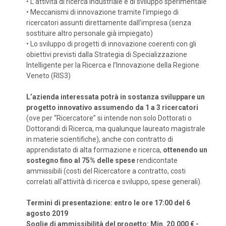
•
L’attività di ricerca industriale e di sviluppo sperimentale
•
Meccanismi di innovazione tramite l’impiego di
ricercatori assunti direttamente dall’impresa (senza
sostituire altro personale già impiegato)
•
Lo sviluppo di progetti di innovazione coerenti con gli
obiettivi previsti dalla Strategia di Specializzazione
Intelligente per la Ricerca e l’Innovazione della Regione
Veneto (RIS3)
L’azienda interessata potrà in sostanza sviluppare un
progetto innovativo assumendo da 1 a 3 ricercatori
(ove per “Ricercatore” si intende non solo Dottorati o
Dottorandi di Ricerca, ma qualunque laureato magistrale
in materie scientifiche), anche con contratto di
apprendistato di alta formazione e ricerca,
ottenendo un
sostegno fino al 75% delle spese
rendicontate
ammissibili (costi del Ricercatore a contratto, costi
correlati all’attività di ricerca e sviluppo, spese generali).
Termini di presentazione: entro le ore 17:00 del 6
agosto 2019
Soglie di ammissibilità del progetto: Min. 20.000 € -