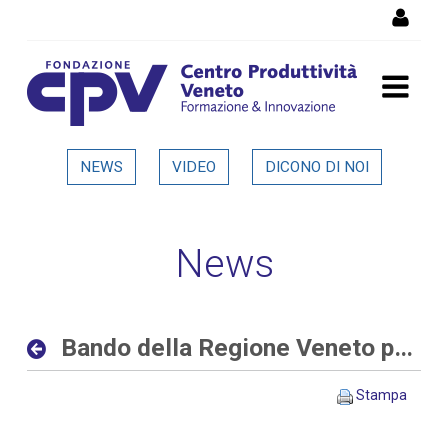
Salta al Contenuto
Bando della Regione Veneto
NEWS
VIDEO
DICONO DI NOI
per progetti di ricerca alle
imprese - Dettaglio in
News
evidenza
Bando della Regione Veneto per progetti di ricerca alle imprese
Stampa