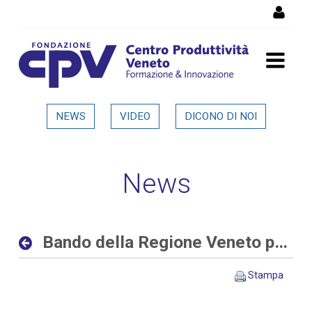
Salta al Contenuto
Bando della Regione Veneto
NEWS
VIDEO
DICONO DI NOI
per progetti di ricerca alle
imprese - Dettaglio in
News
evidenza
Bando della Regione Veneto per progetti di ricerca alle imprese
Stampa