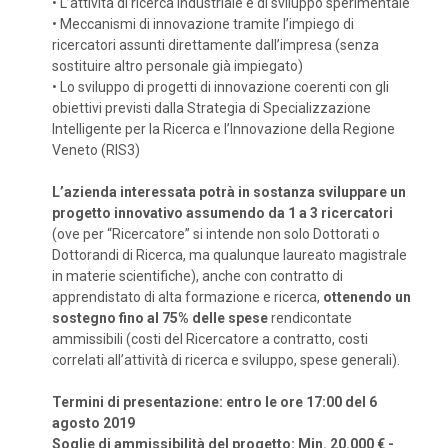
•
L’attività di ricerca industriale e di sviluppo sperimentale
•
Meccanismi di innovazione tramite l’impiego di
ricercatori assunti direttamente dall’impresa (senza
sostituire altro personale già impiegato)
•
Lo sviluppo di progetti di innovazione coerenti con gli
obiettivi previsti dalla Strategia di Specializzazione
Intelligente per la Ricerca e l’Innovazione della Regione
Veneto (RIS3)
L’azienda interessata potrà in sostanza sviluppare un
progetto innovativo assumendo da 1 a 3 ricercatori
(ove per “Ricercatore” si intende non solo Dottorati o
Dottorandi di Ricerca, ma qualunque laureato magistrale
in materie scientifiche), anche con contratto di
apprendistato di alta formazione e ricerca,
ottenendo un
sostegno fino al 75% delle spese
rendicontate
ammissibili (costi del Ricercatore a contratto, costi
correlati all’attività di ricerca e sviluppo, spese generali).
Termini di presentazione: entro le ore 17:00 del 6
agosto 2019
Soglie di ammissibilità del progetto: Min. 20.000 € -