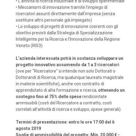
•
L’attività di ricerca industriale e di sviluppo sperimentale
•
Meccanismi di innovazione tramite l’impiego di
ricercatori assunti direttamente dall’impresa (senza
sostituire altro personale già impiegato)
•
Lo sviluppo di progetti di innovazione coerenti con gli
obiettivi previsti dalla Strategia di Specializzazione
Intelligente per la Ricerca e l’Innovazione della Regione
Veneto (RIS3)
L’azienda interessata potrà in sostanza sviluppare un
progetto innovativo assumendo da 1 a 3 ricercatori
(ove per “Ricercatore” si intende non solo Dottorati o
Dottorandi di Ricerca, ma qualunque laureato magistrale
in materie scientifiche), anche con contratto di
apprendistato di alta formazione e ricerca,
ottenendo un
sostegno fino al 75% delle spese
rendicontate
ammissibili (costi del Ricercatore a contratto, costi
correlati all’attività di ricerca e sviluppo, spese generali).
Termini di presentazione: entro le ore 17:00 del 6
agosto 2019
Soglie di ammissibilità del progetto: Min. 20.000 € -