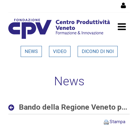
Salta al Contenuto
Bando della Regione Veneto
NEWS
VIDEO
DICONO DI NOI
per progetti di ricerca alle
imprese - Dettaglio in
News
evidenza
Bando della Regione Veneto per progetti di ricerca alle imprese
Stampa