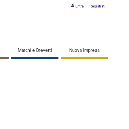
Entra
Registrati
prese - Dettaglio in evidenza
Marchi e Brevetti
Nuova Impresa