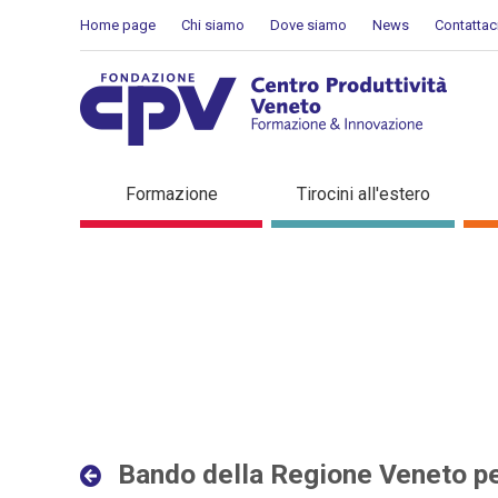
Salta al Contenuto
Home page
Chi siamo
Dove siamo
News
Contattac
Bando della Regione Veneto
Formazione
Tirocini all'estero
Bando della Regione Veneto per