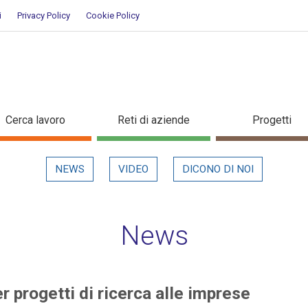
i
Privacy Policy
Cookie Policy
 per progetti di ricerca alle im
Cerca lavoro
Reti di aziende
Progetti
NEWS
VIDEO
DICONO DI NOI
News
 progetti di ricerca alle imprese