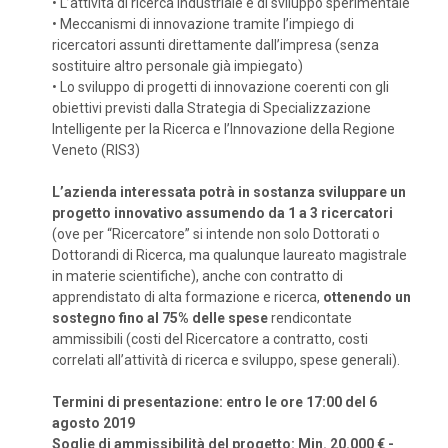
•
L’attività di ricerca industriale e di sviluppo sperimentale
•
Meccanismi di innovazione tramite l’impiego di
ricercatori assunti direttamente dall’impresa (senza
sostituire altro personale già impiegato)
•
Lo sviluppo di progetti di innovazione coerenti con gli
obiettivi previsti dalla Strategia di Specializzazione
Intelligente per la Ricerca e l’Innovazione della Regione
Veneto (RIS3)
L’azienda interessata potrà in sostanza sviluppare un
progetto innovativo assumendo da 1 a 3 ricercatori
(ove per “Ricercatore” si intende non solo Dottorati o
Dottorandi di Ricerca, ma qualunque laureato magistrale
in materie scientifiche), anche con contratto di
apprendistato di alta formazione e ricerca,
ottenendo un
sostegno fino al 75% delle spese
rendicontate
ammissibili (costi del Ricercatore a contratto, costi
correlati all’attività di ricerca e sviluppo, spese generali).
Termini di presentazione: entro le ore 17:00 del 6
agosto 2019
Soglie di ammissibilità del progetto: Min. 20.000 € -