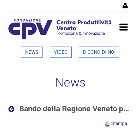
Salta al Contenuto
Bando della Regione Veneto
NEWS
VIDEO
DICONO DI NOI
per progetti di ricerca alle
imprese - Dettaglio in
News
evidenza
Bando della Regione Veneto per progetti di ricerca alle imprese
Stampa