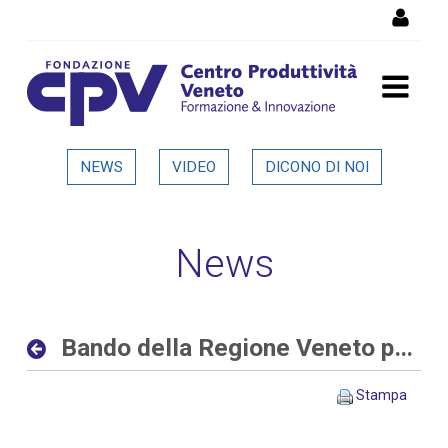
Salta al Contenuto
Bando della Regione Veneto
NEWS
VIDEO
DICONO DI NOI
per progetti di ricerca alle
imprese - Dettaglio in
News
evidenza
Bando della Regione Veneto per progetti di ricerca alle imprese
Stampa