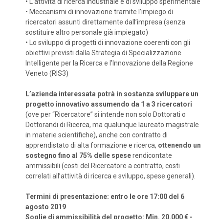
•
L’attività di ricerca industriale e di sviluppo sperimentale
•
Meccanismi di innovazione tramite l’impiego di
ricercatori assunti direttamente dall’impresa (senza
sostituire altro personale già impiegato)
•
Lo sviluppo di progetti di innovazione coerenti con gli
obiettivi previsti dalla Strategia di Specializzazione
Intelligente per la Ricerca e l’Innovazione della Regione
Veneto (RIS3)
L’azienda interessata potrà in sostanza sviluppare un
progetto innovativo assumendo da 1 a 3 ricercatori
(ove per “Ricercatore” si intende non solo Dottorati o
Dottorandi di Ricerca, ma qualunque laureato magistrale
in materie scientifiche), anche con contratto di
apprendistato di alta formazione e ricerca,
ottenendo un
sostegno fino al 75% delle spese
rendicontate
ammissibili (costi del Ricercatore a contratto, costi
correlati all’attività di ricerca e sviluppo, spese generali).
Termini di presentazione: entro le ore 17:00 del 6
agosto 2019
Soglie di ammissibilità del progetto: Min. 20.000 € -