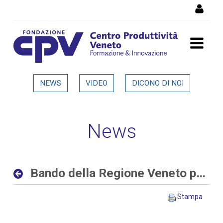
Salta al Contenuto
Bando della Regione Veneto
NEWS
VIDEO
DICONO DI NOI
per progetti di ricerca alle
imprese - Dettaglio in
News
evidenza
Bando della Regione Veneto per progetti di ricerca alle imprese
Stampa