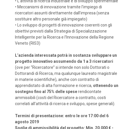
•
L’attività di ricerca industriale e di sviluppo sperimentale
•
Meccanismi di innovazione tramite l’impiego di
ricercatori assunti direttamente dall’impresa (senza
sostituire altro personale già impiegato)
•
Lo sviluppo di progetti di innovazione coerenti con gli
obiettivi previsti dalla Strategia di Specializzazione
Intelligente per la Ricerca e l’Innovazione della Regione
Veneto (RIS3)
L’azienda interessata potrà in sostanza sviluppare un
progetto innovativo assumendo da 1 a 3 ricercatori
(ove per “Ricercatore” si intende non solo Dottorati o
Dottorandi di Ricerca, ma qualunque laureato magistrale
in materie scientifiche), anche con contratto di
apprendistato di alta formazione e ricerca,
ottenendo un
sostegno fino al 75% delle spese
rendicontate
ammissibili (costi del Ricercatore a contratto, costi
correlati all’attività di ricerca e sviluppo, spese generali).
Termini di presentazione: entro le ore 17:00 del 6
agosto 2019
Soglie di ammissibilità del progetto: Min. 20.000 € -