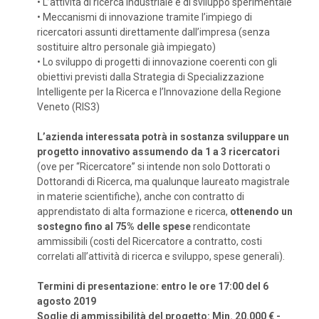
•
L’attività di ricerca industriale e di sviluppo sperimentale
•
Meccanismi di innovazione tramite l’impiego di
ricercatori assunti direttamente dall’impresa (senza
sostituire altro personale già impiegato)
•
Lo sviluppo di progetti di innovazione coerenti con gli
obiettivi previsti dalla Strategia di Specializzazione
Intelligente per la Ricerca e l’Innovazione della Regione
Veneto (RIS3)
L’azienda interessata potrà in sostanza sviluppare un
progetto innovativo assumendo da 1 a 3 ricercatori
(ove per “Ricercatore” si intende non solo Dottorati o
Dottorandi di Ricerca, ma qualunque laureato magistrale
in materie scientifiche), anche con contratto di
apprendistato di alta formazione e ricerca,
ottenendo un
sostegno fino al 75% delle spese
rendicontate
ammissibili (costi del Ricercatore a contratto, costi
correlati all’attività di ricerca e sviluppo, spese generali).
Termini di presentazione: entro le ore 17:00 del 6
agosto 2019
Soglie di ammissibilità del progetto: Min. 20.000 € -