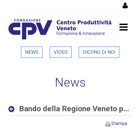
Salta al Contenuto
Bando della Regione Veneto
NEWS
VIDEO
DICONO DI NOI
per progetti di ricerca alle
imprese - Dettaglio in
News
evidenza
Bando della Regione Veneto per progetti di ricerca alle imprese
Stampa